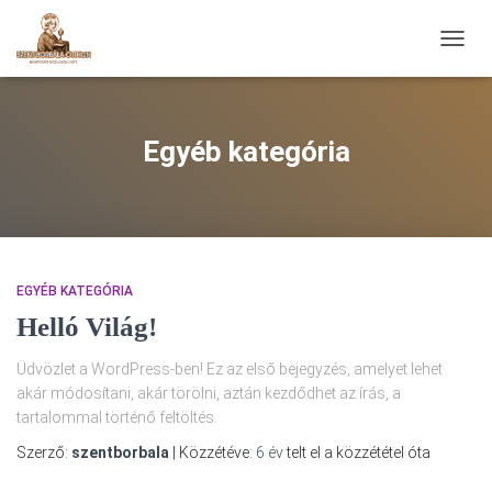
NAVIG
Egyéb kategória
EGYÉB KATEGÓRIA
Helló Világ!
Üdvözlet a WordPress-ben! Ez az első bejegyzés, amelyet lehet
akár módosítani, akár törölni, aztán kezdődhet az írás, a
tartalommal történő feltöltés.
Szerző:
szentborbala
| Közzétéve:
6 év
telt el a közzététel óta